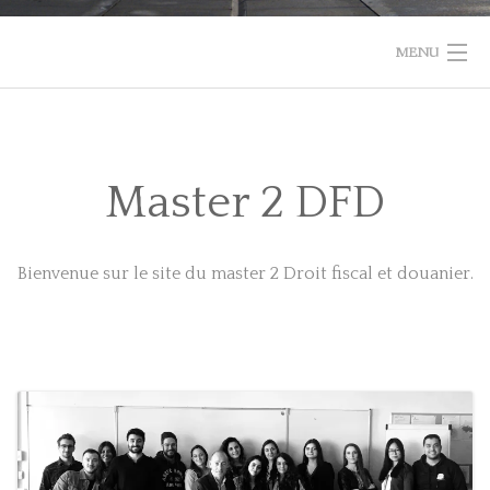
MENU
MASTER 2 DROIT FISCAL ET DOUANIER
LE MASTER
Master 2 DFD
ACTUALITÉS
Bienvenue sur le site du master 2 Droit fiscal et douanier.
ALUMNI
CONTACT