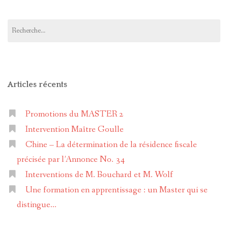
M2dfd
master-
sur
2-
Facebook
droit-
Rechercher :
fiscal-
et-
douanier-
a0260b14b
sur
LinkedIn
Articles récents
Promotions du MASTER 2
Intervention Maître Goulle
Chine – La détermination de la résidence fiscale
précisée par l’Annonce No. 34
Interventions de M. Bouchard et M. Wolf
Une formation en apprentissage : un Master qui se
distingue…