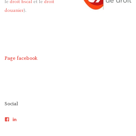
le
droit fiscal
et le
droit
dou
anier
).
Page facebook
Social
Voir
Voir
le
le
profil
profil
de
de