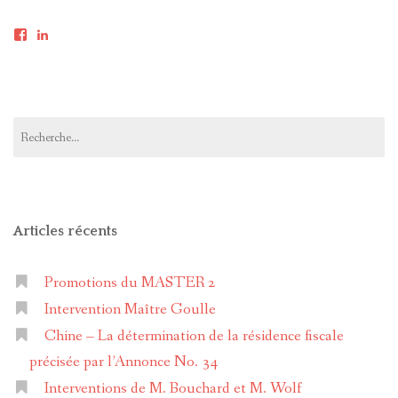
Voir
Voir
le
le
profil
profil
de
de
M2dfd
master-
sur
2-
Facebook
droit-
Rechercher :
fiscal-
et-
douanier-
a0260b14b
sur
LinkedIn
Articles récents
Promotions du MASTER 2
Intervention Maître Goulle
Chine – La détermination de la résidence fiscale
précisée par l’Annonce No. 34
Interventions de M. Bouchard et M. Wolf