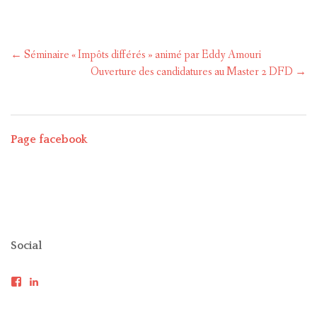
Post
←
Séminaire « Impôts différés » animé par Eddy Amouri
navigation
Ouverture des candidatures au Master 2 DFD
→
Page facebook
Social
Voir
Voir
le
le
profil
profil
de
de