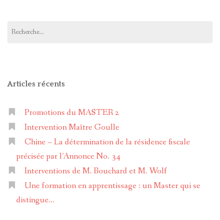
M2dfd
master-
sur
2-
Facebook
droit-
Rechercher :
fiscal-
et-
douanier-
a0260b14b
sur
LinkedIn
Articles récents
Promotions du MASTER 2
Intervention Maître Goulle
Chine – La détermination de la résidence fiscale
précisée par l’Annonce No. 34
Interventions de M. Bouchard et M. Wolf
Une formation en apprentissage : un Master qui se
distingue…